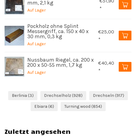
€51,90
mm, 2,1 kg
*
Auf Lager
Pockholz ohne Splint
Messergriff, ca. 150 x 40 x
€25,00
30 mm, 0,3 kg
*
Auf Lager
Nussbaum Riegel, ca. 200 x
€40,40
200 x 50-55 mm, 1,7 kg
*
Auf Lager
Berlinia
(3)
Drechselholz
(928)
Drechseln
(917)
Ebiara
(6)
Turning wood
(854)
Zuletzt angesehen