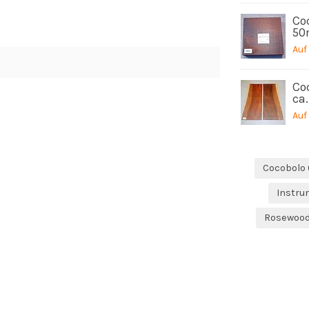
Coc
50
Auf
Co
ca.
Auf
Cocobolo
Instr
Rosewoo