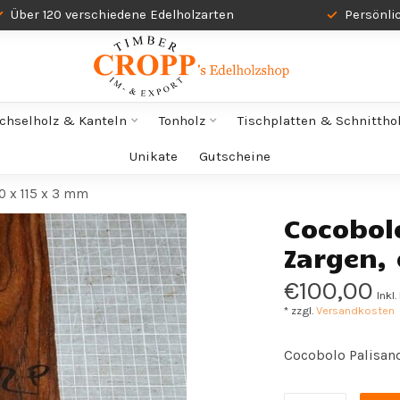
Über 120 verschiedene Edelholzarten
Persönli
chselholz & Kanteln
Tonholz
Tischplatten & Schnittho
Unikate
Gutscheine
0 x 115 x 3 mm
Cocobolo
Zargen,
€100,00
Inkl
* zzgl.
Versandkosten
Cocobolo Palisand