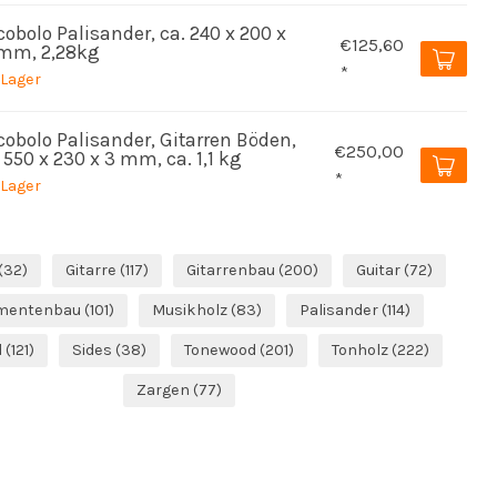
obolo Palisander, ca. 240 x 200 x
€125,60
mm, 2,28kg
*
 Lager
cobolo Palisander, Gitarren Böden,
€250,00
 550 x 230 x 3 mm, ca. 1,1 kg
*
 Lager
(32)
Gitarre
(117)
Gitarrenbau
(200)
Guitar
(72)
umentenbau
(101)
Musikholz
(83)
Palisander
(114)
d
(121)
Sides
(38)
Tonewood
(201)
Tonholz
(222)
Zargen
(77)