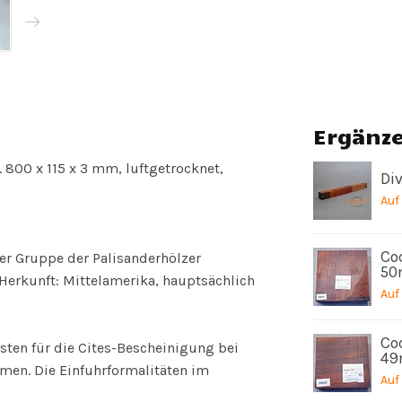
Ergänz
. 800 x 115 x 3 mm, luftgetrocknet,
Di
Auf
Coc
r Gruppe der Palisanderhölzer
50
Herkunft: Mittelamerika, hauptsächlich
Auf
Coc
sten für die Cites-Bescheinigung bei
49
en. Die Einfuhrformalitäten im
Auf