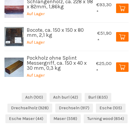
Schlangenholz, ca. 228 x 98
€93,30
x 82mm, 1,86kg
*
Auf Lager
Bocote, ca. 150 x 150 x 80
€51,90
mm, 2,1 kg
*
Auf Lager
Pockholz ohne Splint
Messergriff, ca. 150 x 40 x
€25,00
30 mm, 0,3 kg
*
Auf Lager
Ash
(100)
Ash burl
(42)
Burl
(635)
Drechselholz
(928)
Drechseln
(917)
Esche
(105)
Esche Maser
(44)
Maser
(558)
Turning wood
(854)