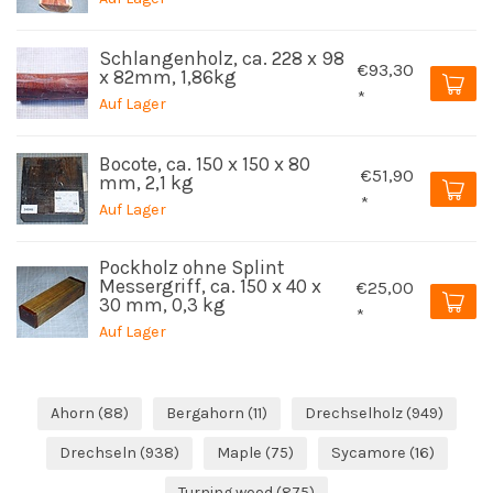
Schlangenholz, ca. 228 x 98
€93,30
x 82mm, 1,86kg
*
Auf Lager
Bocote, ca. 150 x 150 x 80
€51,90
mm, 2,1 kg
*
Auf Lager
Pockholz ohne Splint
Messergriff, ca. 150 x 40 x
€25,00
30 mm, 0,3 kg
*
Auf Lager
Ahorn
(88)
Bergahorn
(11)
Drechselholz
(949)
Drechseln
(938)
Maple
(75)
Sycamore
(16)
Turning wood
(875)