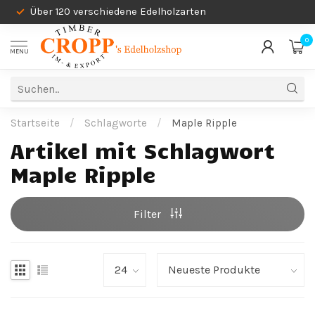
Über 120 verschiedene Edelholzarten
0
MENU
Startseite
/
Schlagworte
/
Maple Ripple
Artikel mit Schlagwort
Maple Ripple
Filter