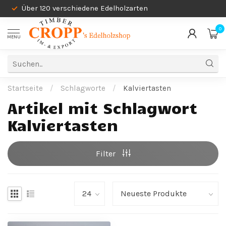
Über 120 verschiedene Edelholzarten
0
MENU
Startseite
/
Schlagworte
/
Kalviertasten
Artikel mit Schlagwort
Kalviertasten
Filter