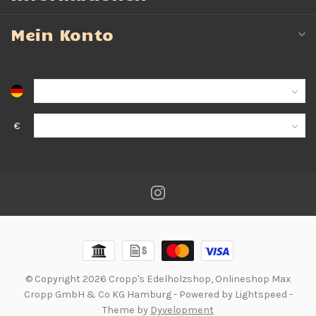
Mein Konto
€
© Copyright 2026 Cropp's Edelholzshop, Onlineshop Max
Cropp GmbH & Co KG Hamburg
- Powered by
Lightspeed
-
Theme by
Dyvelopment