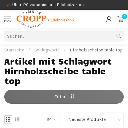
Über 120 verschiedene Edelholzarten
0
MENU
Startseite
/
Schlagworte
/
Hirnholzscheibe table top
Artikel mit Schlagwort
Hirnholzscheibe table
top
Filter