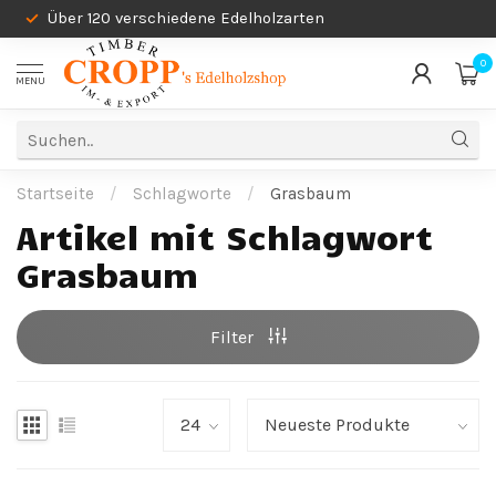
Über 120 verschiedene Edelholzarten
0
MENU
Startseite
/
Schlagworte
/
Grasbaum
Artikel mit Schlagwort
Grasbaum
Filter