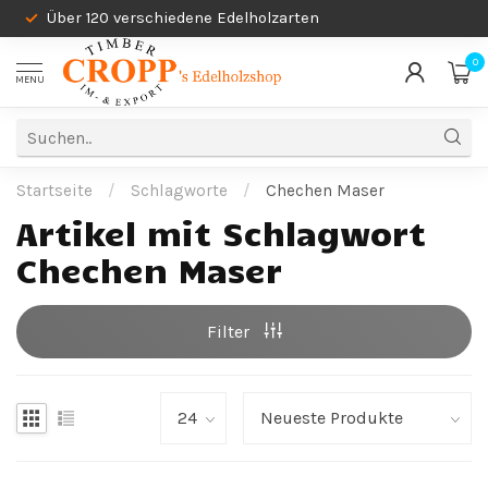
Über 120 verschiedene Edelholzarten
0
MENU
Startseite
/
Schlagworte
/
Chechen Maser
Artikel mit Schlagwort
Chechen Maser
Filter