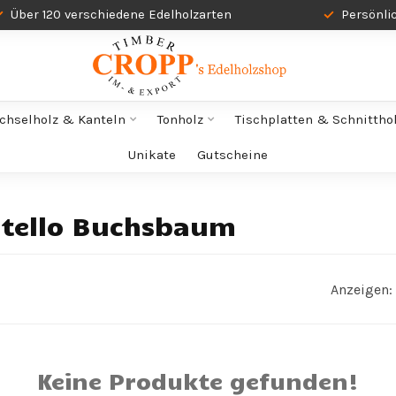
Über 120 verschiedene Edelholzarten
Persönli
chselholz & Kanteln
Tonholz
Tischplatten & Schnittho
Unikate
Gutscheine
stello Buchsbaum
Anzeigen:
Keine Produkte gefunden!