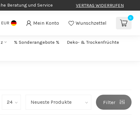
che Beratung und Service
VERTRAG WIDERRUFEN
0
Mein Konto
Wunschzettel
EUR
lz
% Sonderangebote %
Deko- & Trockenfrüchte
Filter