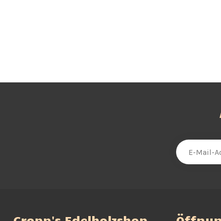
Cropp's Edelholzshop,
Öffnun