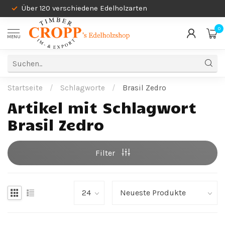
Über 120 verschiedene Edelholzarten
0
MENU
Startseite
/
Schlagworte
/
Brasil Zedro
Artikel mit Schlagwort
Brasil Zedro
Filter