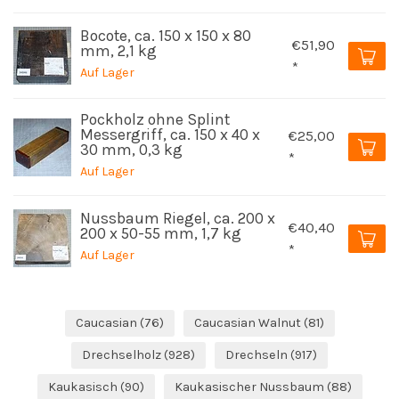
Bocote, ca. 150 x 150 x 80
€51,90
mm, 2,1 kg
*
Auf Lager
Pockholz ohne Splint
Messergriff, ca. 150 x 40 x
€25,00
30 mm, 0,3 kg
*
Auf Lager
Nussbaum Riegel, ca. 200 x
€40,40
200 x 50-55 mm, 1,7 kg
*
Auf Lager
Caucasian
(76)
Caucasian Walnut
(81)
Drechselholz
(928)
Drechseln
(917)
Kaukasisch
(90)
Kaukasischer Nussbaum
(88)