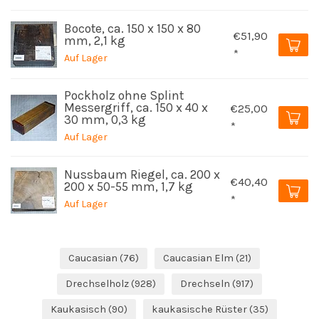
Bocote, ca. 150 x 150 x 80
€51,90
mm, 2,1 kg
*
Auf Lager
Pockholz ohne Splint
Messergriff, ca. 150 x 40 x
€25,00
30 mm, 0,3 kg
*
Auf Lager
Nussbaum Riegel, ca. 200 x
€40,40
200 x 50-55 mm, 1,7 kg
*
Auf Lager
Caucasian
(76)
Caucasian Elm
(21)
Drechselholz
(928)
Drechseln
(917)
Kaukasisch
(90)
kaukasische Rüster
(35)