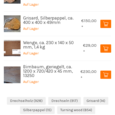
Auf Lager
Grisard, Silberpappel, ca.
€150,00
400 x 400 x 49mm
*
Auf Lager
Wenge, ca. 230 x 140 x 50
€29,00
mm, 1,4 kg
*
Auf Lager
Birnbaum, geriegelt, ca.
1200 x 720/420 x 45 mm,
€230,00
13250
*
Auf Lager
Drechselholz
(928)
Drechseln
(917)
Grisard
(14)
Silberpappel
(15)
Turning wood
(854)