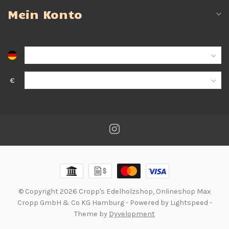
Mein Konto
€
© Copyright 2026 Cropp's Edelholzshop, Onlineshop Max
Cropp GmbH & Co KG Hamburg
- Powered by
Lightspeed
-
Theme by
Dyvelopment