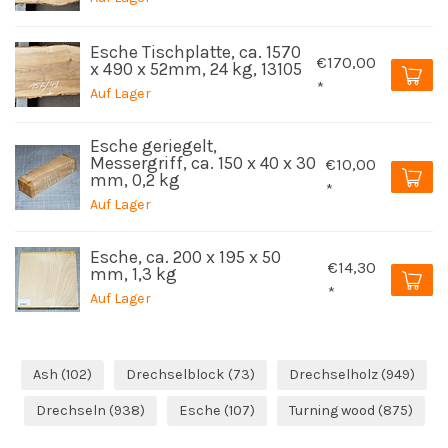
Esche Tischplatte, ca. 1570
€170,00
x 490 x 52mm, 24 kg, 13105
*
Auf Lager
Esche geriegelt,
Messergriff, ca. 150 x 40 x 30
€10,00
mm, 0,2 kg
*
Auf Lager
Esche, ca. 200 x 195 x 50
€14,30
mm, 1,3 kg
*
Auf Lager
Ash
(102)
Drechselblock
(73)
Drechselholz
(949)
Drechseln
(938)
Esche
(107)
Turning wood
(875)