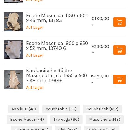
Esche Maser, ca. 1130 x 600
€180,00
x 45 mm, 13783
*
Auf Lager
Esche Maser, ca. 900 x 650
€130,00
x 52 mm, 13749 G
*
Auf Lager
Kaukasische Rüster
Maserplatte, ca. 1550 x 500
€250,00
x 48 mm, 13696
*
Auf Lager
Ash burl
(42)
couchtable
(56)
Couchtisch
(132)
Esche Maser
(44)
live edge
(66)
Massivholz
(149)
Naturkante
(367)
slab
(545)
table top
(279)