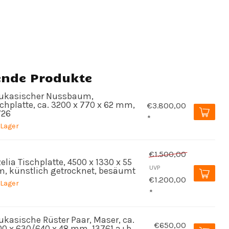
ende Produkte
ukasischer Nussbaum,
chplatte, ca. 3200 x 770 x 62 mm,
€3.800,00
726
*
 Lager
€1.500,00
elia Tischplatte, 4500 x 1330 x 55
UVP
, künstlich getrocknet, besäumt
€1.200,00
 Lager
*
ukasische Rüster Paar, Maser, ca.
€650,00
00 x 630/640 x 48 mm, 13761 a+b