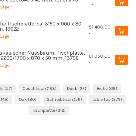
*
 Lager
he Tischplatte, ca. 3150 x 900 x 80
€1.400,00
, 13622
*
 Lager
ukasischer Nussbaum, Tischplatte,
€1.050,00
. 2200/1700 x 870 x 50 mm, 13758
*
 Lager
le
(57)
Couchtisch
(133)
Desk
(27)
Eiche
(68)
(149)
Oak
(80)
Schreibtisch
(56)
table top
(279)
Tischplatte
(312)