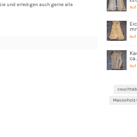
ie und erledigen auch gerne alle
Auf
Eic
mm
Auf
Ka
ca
Auf
couchtab
Massivholz