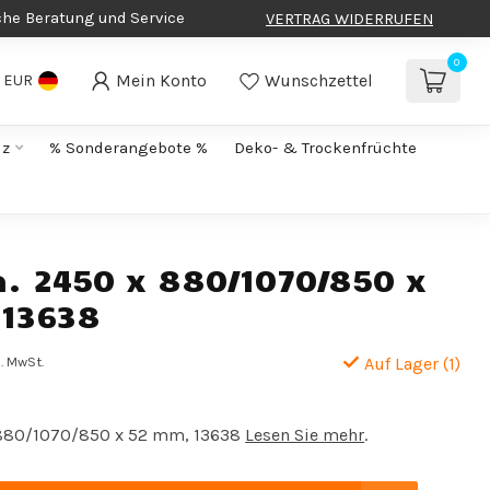
che Beratung und Service
VERTRAG WIDERRUFEN
0
Mein Konto
Wunschzettel
EUR
lz
% Sonderangebote %
Deko- & Trockenfrüchte
ca. 2450 x 880/1070/850 x
13638
l. MwSt.
Auf Lager (1)
x 880/1070/850 x 52 mm, 13638
Lesen Sie mehr
.