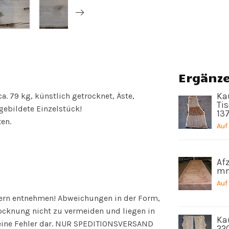
Ergänz
a. 79 kg, künstlich getrocknet, Äste,
Ka
Tis
gebildete Einzelstück!
13
ten.
Auf
Afz
mm
Auf
dern entnehmen! Abweichungen in der Form,
ocknung nicht zu vermeiden und liegen in
Ka
 keine Fehler dar. NUR SPEDITIONSVERSAND
22