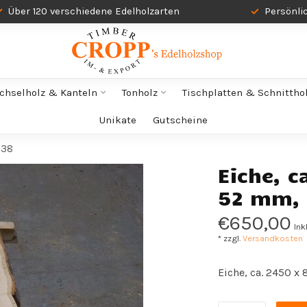
Über 120 verschiedene Edelholzarten
Persönli
chselholz & Kanteln
Tonholz
Tischplatten & Schnittho
Unikate
Gutscheine
638
Eiche, 
52 mm, 
€650,00
Ink
* zzgl.
Versandkosten
Eiche, ca. 2450 