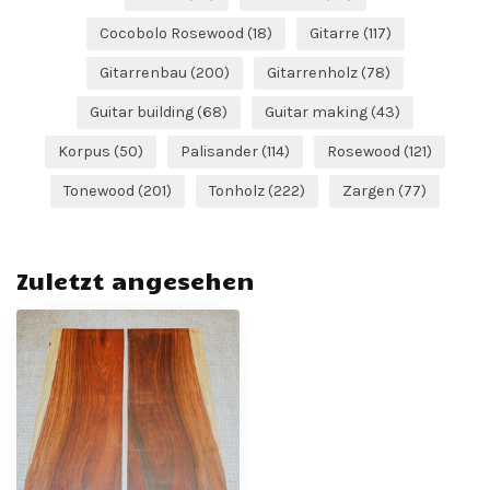
Cocobolo Rosewood
(18)
Gitarre
(117)
Gitarrenbau
(200)
Gitarrenholz
(78)
Guitar building
(68)
Guitar making
(43)
Korpus
(50)
Palisander
(114)
Rosewood
(121)
Tonewood
(201)
Tonholz
(222)
Zargen
(77)
Zuletzt angesehen