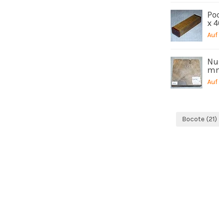
Poc
x 
Auf
Nu
mm
Auf
Bocote
(21)