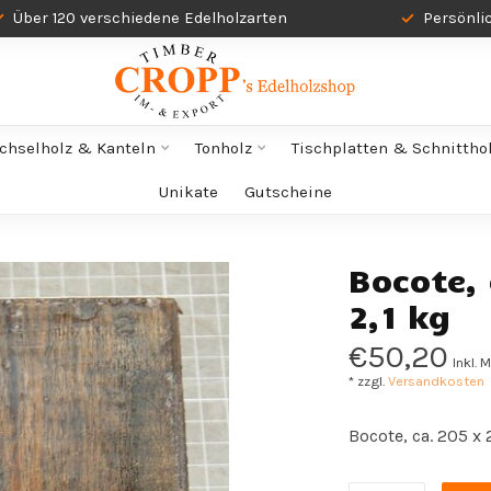
Über 120 verschiedene Edelholzarten
Persönli
chselholz & Kanteln
Tonholz
Tischplatten & Schnittho
Unikate
Gutscheine
Bocote,
2,1 kg
€50,20
Inkl. 
* zzgl.
Versandkosten
Bocote, ca. 205 x