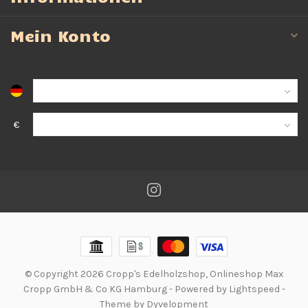
Mein Konto
€
© Copyright 2026 Cropp's Edelholzshop, Onlineshop Max
Cropp GmbH & Co KG Hamburg
- Powered by
Lightspeed
-
Theme by
Dyvelopment