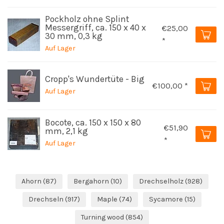
Pockholz ohne Splint
Messergriff, ca. 150 x 40 x
€25,00
30 mm, 0,3 kg
*
Auf Lager
Cropp's Wundertüte - Big
€100,00 *
Auf Lager
Bocote, ca. 150 x 150 x 80
€51,90
mm, 2,1 kg
*
Auf Lager
Ahorn
(87)
Bergahorn
(10)
Drechselholz
(928)
Drechseln
(917)
Maple
(74)
Sycamore
(15)
Turning wood
(854)