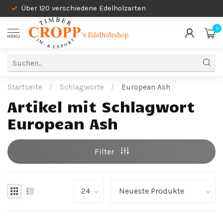
Über 120 verschiedene Edelholzarten
0
MENU
Startseite
/
Schlagworte
/
European Ash
Artikel mit Schlagwort
European Ash
Filter