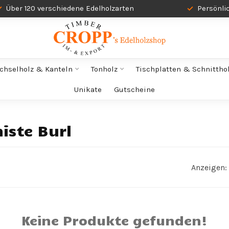
Über 120 verschiedene Edelholzarten
Persönli
chselholz & Kanteln
Tonholz
Tischplatten & Schnittho
Unikate
Gutscheine
iste Burl
Anzeigen:
Keine Produkte gefunden!