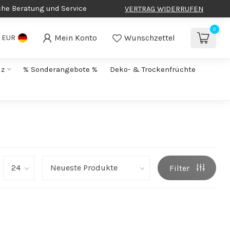
che Beratung und Service
VERTRAG WIDERRUFEN
0
Mein Konto
Wunschzettel
EUR
lz
% Sonderangebote %
Deko- & Trockenfrüchte
Filter