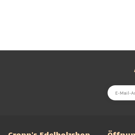
Cropp's Edelholzshop,
Öffnun