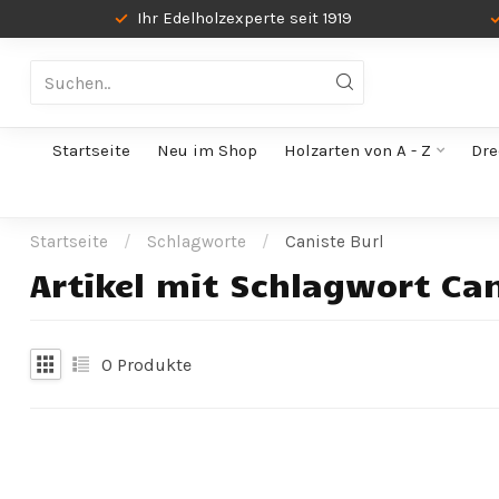
Ihr Edelholzexperte seit 1919
Startseite
Neu im Shop
Holzarten von A - Z
Dre
Startseite
/
Schlagworte
/
Caniste Burl
Artikel mit Schlagwort Can
0
Produkte