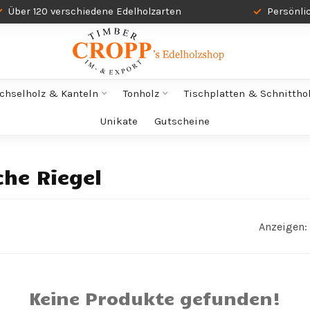
Über 120 verschiedene Edelholzarten
Persönli
chselholz & Kanteln
Tonholz
Tischplatten & Schnittho
Unikate
Gutscheine
che Riegel
Anzeigen:
Keine Produkte gefunden!