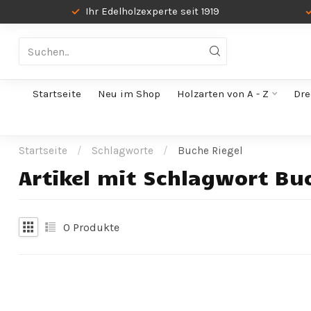
Ihr Edelholzexperte seit 1919
Startseite
Neu im Shop
Holzarten von A - Z
Dre
Startseite
/
Schlagworte
/
Buche Riegel
Artikel mit Schlagwort Bu
0
Produkte