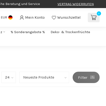
che Beratung und Service
VERTRAG WIDERRUFEN
0
Mein Konto
Wunschzettel
EUR
lz
% Sonderangebote %
Deko- & Trockenfrüchte
Filter